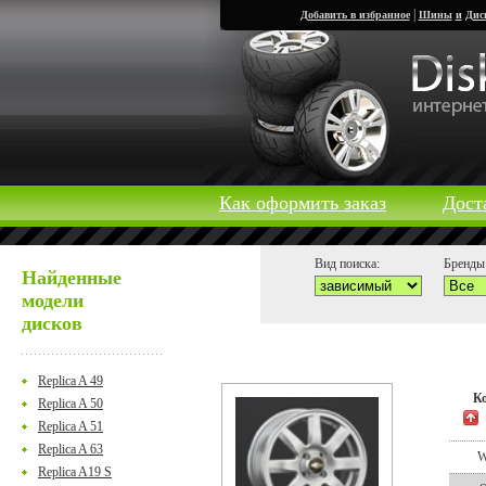
|
Добавить в избранное
Шины
и
Дис
Как оформить заказ
Дост
Вид поиска:
Бренды 
Найденные
модели
дисков
Replica A 49
К
Replica A 50
Replica A 51
Replica A 63
Replica A19 S