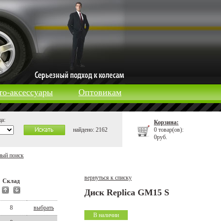
то-аксессуары
Оптовикам
а:
Корзина:
найдено: 2162
0 товар(ов):
0руб.
ный поиск
вернуться к списку
Склад
Диск Replica GM15 S
8
выбрать
В наличии