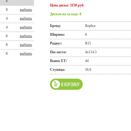
8
Цена диска: 3150 руб.
8
выбрать
Дисков на складе: 8
4
выбрать
Бренд:
Replica
4
выбрать
Ширина:
6
8
выбрать
Радиус:
R15
8
выбрать
Пос.место:
4x114.3
8
выбрать
Вынос ЕТ:
44
Ступица:
56.6