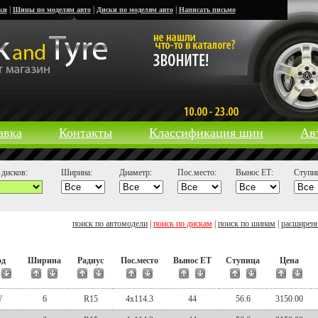
|
|
|
ки
Шины по моделям авто
Диски по моделям авто
Написать письмо
авка
Контакты
Классификация шин
Ав
дисков:
Ширина:
Диаметр:
Пос.место:
Вынос ЕТ:
Ступиц
поиск по автомодели
|
поиск по дискам
|
поиск по шинам
|
расширен
од
Ширина
Радиус
Пос.место
Вынос ЕТ
Ступица
Цена
W
6
R15
4x114.3
44
56.6
3150.00