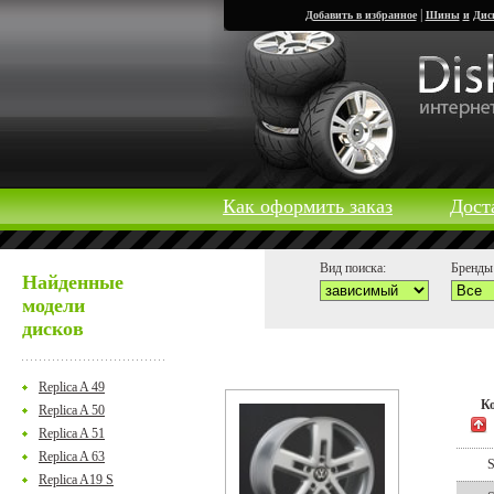
|
Добавить в избранное
Шины
и
Дис
Как оформить заказ
Дост
Вид поиска:
Бренды 
Найденные
модели
дисков
Replica A 49
К
Replica A 50
Replica A 51
Replica A 63
Replica A19 S