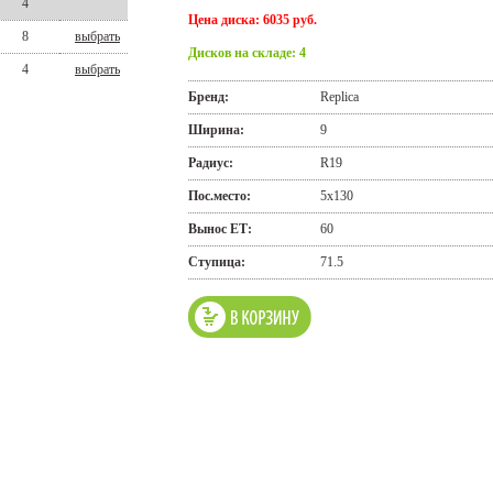
4
Цена диска: 6035 руб.
8
выбрать
Дисков на складе: 4
4
выбрать
Бренд:
Replica
Ширина:
9
Радиус:
R19
Пос.место:
5x130
Вынос ЕТ:
60
Ступица:
71.5