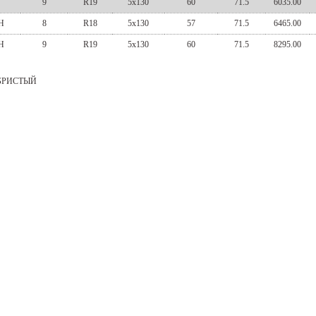
S
9
R19
5x130
60
71.5
6035.00
H
8
R18
5x130
57
71.5
6465.00
H
9
R19
5x130
60
71.5
8295.00
БРИСТЫЙ