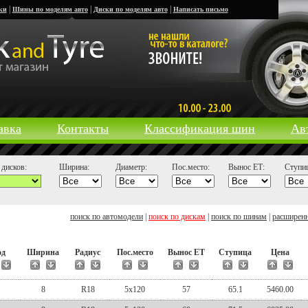
|
|
|
ки
Шины по моделям авто
Диски по моделям авто
Написать письмо
авка
Контакты
Классификация шин
Ав
дисков:
Ширина:
Диаметр:
Пос.место:
Вынос ЕТ:
Ступиц
поиск по автомодели
|
поиск по дискам
|
поиск по шинам
|
расширен
од
Ширина
Радиус
Пос.место
Вынос ЕТ
Ступица
Цена
S
8
R18
5x120
57
65.1
5460.00