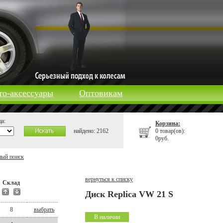
то-аксессуары
Оптовикам
а:
Корзина:
найдено: 2162
0 товар(ов):
0руб.
ный поиск
вернуться к списку
Склад
Диск Replica VW 21 S
8
выбрать
В наличии