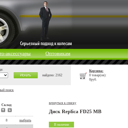
то-аксессуары
Оптовикам
а:
Корзина:
найдено: 2162
0 товар(ов):
0руб.
ный поиск
вернуться к списку
Склад
Диск Replica FD25 MB
8
выбрать
В наличии