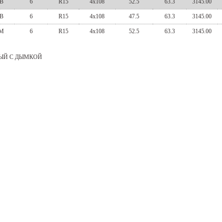
B
6
R15
4x108
52.5
63.3
3145.00
B
6
R15
4x108
47.5
63.3
3145.00
M
6
R15
4x108
52.5
63.3
3145.00
ЫЙ С ДЫМКОЙ