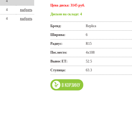
4
Цена диска: 3145 руб.
4
выбрать
Дисков на складе: 4
4
выбрать
Бренд:
Replica
Ширина:
6
Радиус:
R15
Пос.место:
4x108
Вынос ЕТ:
52.5
Ступица:
63.3