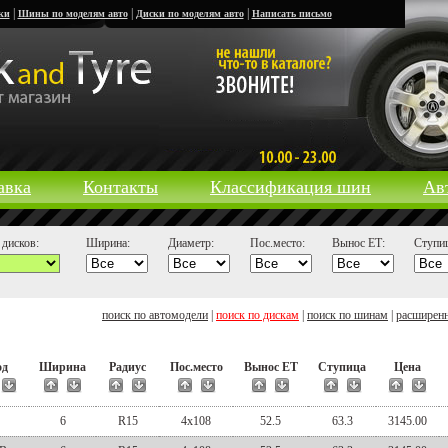
|
|
|
ки
Шины по моделям авто
Диски по моделям авто
Написать письмо
авка
Контакты
Классификация шин
Ав
дисков:
Ширина:
Диаметр:
Пос.место:
Вынос ЕТ:
Ступиц
поиск по автомодели
|
поиск по дискам
|
поиск по шинам
|
расширен
од
Ширина
Радиус
Пос.место
Вынос ЕТ
Ступица
Цена
S
6
R15
4x108
52.5
63.3
3145.00