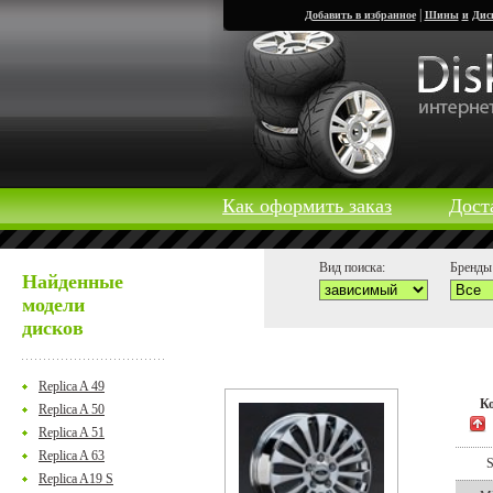
|
Добавить в избранное
Шины
и
Дис
Как оформить заказ
Дост
Вид поиска:
Бренды 
Найденные
модели
дисков
Replica A 49
К
Replica A 50
Replica A 51
Replica A 63
Replica A19 S