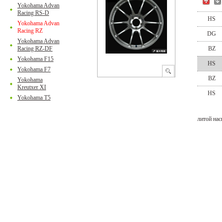
Yokohama Advan
Racing RS-D
HS
Yokohama Advan
Racing RZ
DG
Yokohama Advan
Racing RZ-DF
BZ
Yokohama F15
HS
Yokohama F7
BZ
Yokohama
Kreutxer XI
HS
Yokohama T5
литой на