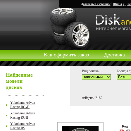
|
Добавить в избранное
Шины
и
Дис
Как оформить заказ
Доставка
Вид поиска:
Бренды д
Найденные
модели
дисков
найдено: 2162
Yokohama Advan
Racing RG-D
Yokohama Advan
Racing RGII
Yokohama Advan
Код
Racing RS