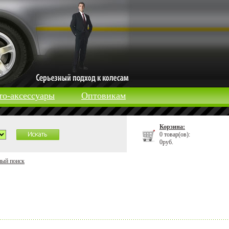
то-аксессуары
Оптовикам
Корзина:
0 товар(ов):
0руб.
ный поиск