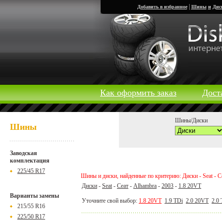
|
Добавить в избранное
Шины
и
Дис
Как оформить заказ
Дост
Шины/Диски
Шины
Заводская
комплектация
225/45 R17
Шины и диски, найденные по критерию: Диски - Seat - Се
Диски
-
Seat
-
Сеат
-
Alhambra
-
2003
-
1.8 20VT
Варианты замены
Уточните свой выбор:
1.8 20VT
1.9 TDi
2.0 20VT
2.0
215/55 R16
225/50 R17