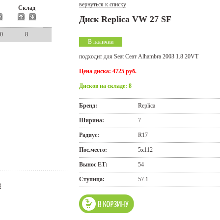
вернуться к списку
а
Склад
Диск Replica VW 27 SF
00
8
В наличии
подходит для Seat Сеат Alhambra 2003 1.8 20VT
Цена диска: 4725 руб.
Дисков на складе: 8
Бренд:
Replica
Ширина:
7
Радиус:
R17
Пос.место:
5x112
Вынос ЕТ:
54
Ступица:
57.1
8