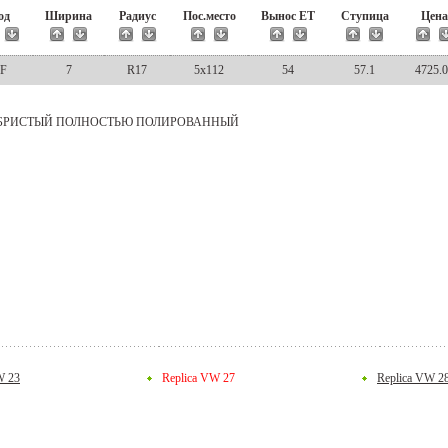
од
Ширина
Радиус
Пос.место
Вынос ЕТ
Ступица
Цен
F
7
R17
5x112
54
57.1
4725.
БРИСТЫЙ ПОЛНОСТЬЮ ПОЛИРОВАННЫЙ
W 23
Replica VW 27
Replica VW 2