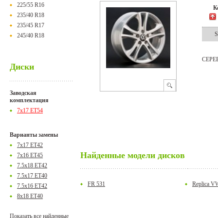
225/55 R16
К
235/40 R18
235/45 R17
S
245/40 R18
СЕРЕ
Диски
Заводская
комплектация
7x17 ET54
Варианты замены
7x17 ET42
Найденные модели дисков
7x16 ET45
7.5x18 ET42
7.5x17 ET40
FR 531
Replica V
7.5x16 ET42
8x18 ET40
Показать все найденные