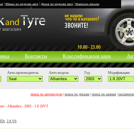
|
|
|
ки
Шины по моделям авто
Диски по моделям авто
Написать письмо
авка
Контакты
Классификация шин
Ав
Авто-производитель:
Авто-модель:
Год:
Модификация:
поиск по автомодели
|
поиск по дискам
|
поиск по шинам
|
расширен
ат - Alhambra - 2003 - 1.8 20VT
 TDi
2.8 V6