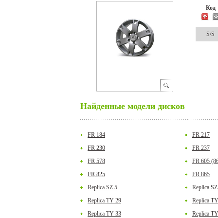
Ко
S/S
Найденные модели дисков
FR 184
FR 217
FR 230
FR 237
FR 578
FR 605 (8
FR 825
FR 865
Replica SZ 5
Replica SZ
Replica TY 29
Replica T
Replica TY 33
Replica T