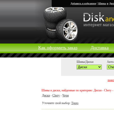
|
Добавить в избранное
Шины
и
Дис
Как оформить заказ
Доставка
Шины/Диски
Авто-
поис
Шины и диски, найденные по критерию: Диски - Chery -
Диски
-
Chery
-
Чери
Уточните свой выбор:
Tiggo