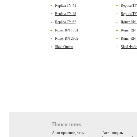
Replica TY 41
Replica T
Replica TY 48
Replica T
Replica TY 62
Roner RN 
Roner RN 1701
Roner RN 
Roner RN 2902
Roner RN 
Skad Орлан
Skad Фобо
Поиск шин:
Авто-производитель:
Авто-модель: