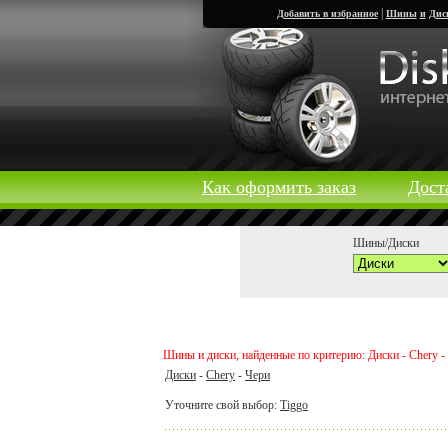
|
Добавить в избранное
Шины
и
Дис
Как оформить заказ
Дост
Шины/Диски
Шины и диски, найденные по критерию: Диски - Chery -
Диски
-
Chery
-
Чери
Уточните свой выбор:
Tiggo