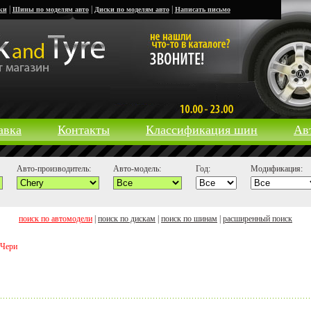
|
|
|
ки
Шины по моделям авто
Диски по моделям авто
Написать письмо
авка
Контакты
Классификация шин
Ав
Авто-производитель:
Авто-модель:
Год:
Модификация:
поиск по автомодели
|
поиск по дискам
|
поиск по шинам
|
расширенный поиск
 Чери