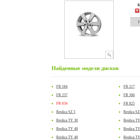
К
Найденные модели дисков
FR 184
FR 217
FR 237
FR 306
FR 634
FR 825
Replica SZ 5
Replica SZ
Replica TY 30
Replica T
Replica TY 40
Replica T
Replica TY 48
Replica T