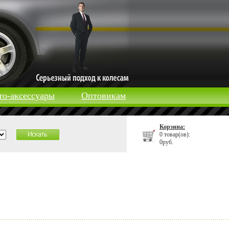
то-аксессуары
Оптовикам
Корзина:
0 товар(ов):
0руб.