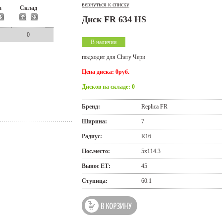
вернуться к списку
а
Склад
Диск FR 634 HS
0
В наличии
подходит для Chery Чери
Цена диска: 0руб.
Дисков на складе: 0
Бренд:
Replica FR
Ширина:
7
Радиус:
R16
Пос.место:
5x114.3
Вынос ЕТ:
45
Ступица:
60.1