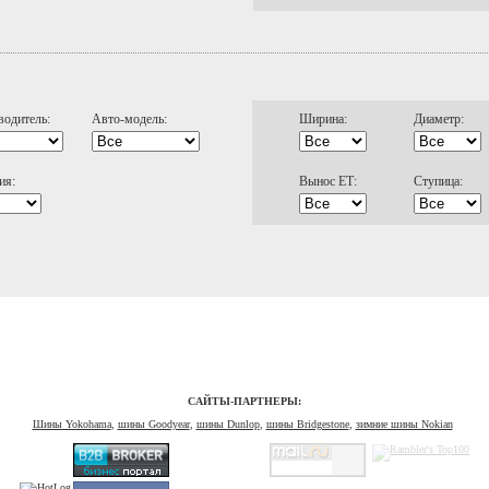
водитель:
Авто-модель:
Ширина:
Диаметр:
ия:
Вынос ЕТ:
Ступица:
САЙТЫ-ПАРТНЕРЫ:
Шины Yokohama
,
шины Goodyear
,
шины Dunlop
,
шины Bridgestone
,
зимние шины Nokian