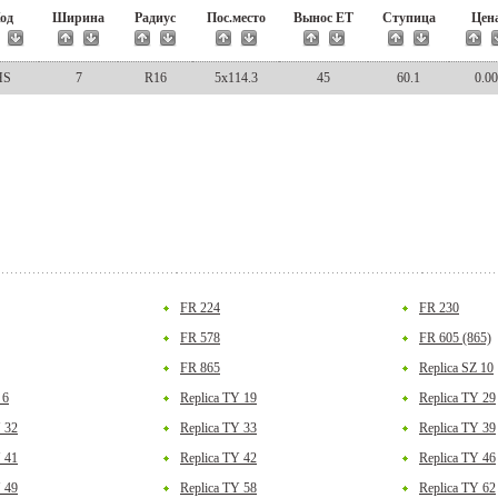
од
Ширина
Радиус
Пос.место
Вынос ЕТ
Ступица
Цен
HS
7
R16
5x114.3
45
60.1
0.00
FR 224
FR 230
FR 578
FR 605 (865)
FR 865
Replica SZ 10
 6
Replica TY 19
Replica TY 29
Y 32
Replica TY 33
Replica TY 39
Y 41
Replica TY 42
Replica TY 46
Y 49
Replica TY 58
Replica TY 62