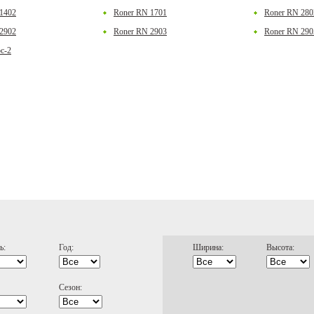
1402
Roner RN 1701
Roner RN 280
2902
Roner RN 2903
Roner RN 290
с-2
ь:
Год:
Ширина:
Высота:
Сезон: