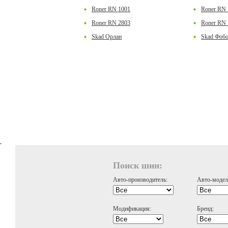
Roner RN 1001
Roner RN 
Roner RN 2803
Roner RN 
Skad Орлан
Skad Фобо
Поиск шин:
Авто-производитель:
Авто-модел
Модификация:
Бренд: