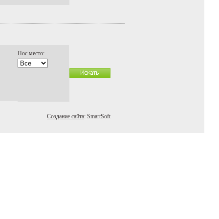
Пос.место:
Создание сайта
: SmartSoft