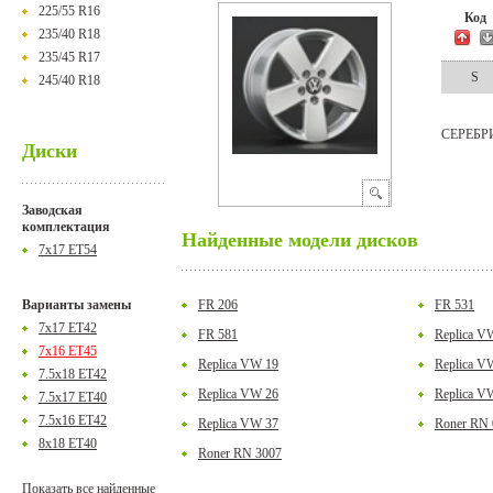
225/55 R16
Ко
235/40 R18
235/45 R17
S
245/40 R18
СЕРЕБР
Диски
Заводская
комплектация
Найденные модели дисков
7x17 ET54
Варианты замены
FR 206
FR 531
7x17 ET42
FR 581
Replica V
7x16 ET45
Replica VW 19
Replica V
7.5x18 ET42
Replica VW 26
Replica V
7.5x17 ET40
7.5x16 ET42
Replica VW 37
Roner RN 
8x18 ET40
Roner RN 3007
Показать все найденные