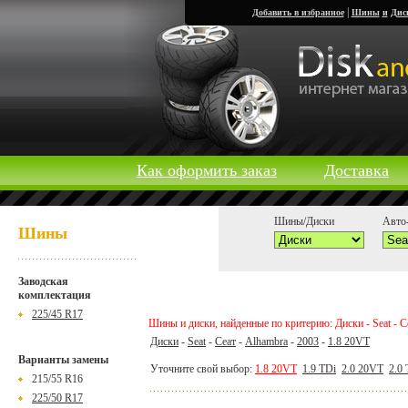
|
Добавить в избранное
Шины
и
Дис
Как оформить заказ
Доставка
Шины/Диски
Авто-
Шины
Заводская
комплектация
225/45 R17
Шины и диски, найденные по критерию: Диски - Seat - Се
Диски
-
Seat
-
Сеат
-
Alhambra
-
2003
-
1.8 20VT
Варианты замены
Уточните свой выбор:
1.8 20VT
1.9 TDi
2.0 20VT
2.0
215/55 R16
225/50 R17