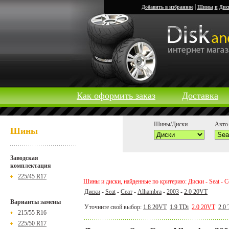
|
Добавить в избранное
Шины
и
Дис
Как оформить заказ
Доставка
Шины/Диски
Авто-
Шины
Заводская
комплектация
225/45 R17
Шины и диски, найденные по критерию: Диски - Seat - Се
Диски
-
Seat
-
Сеат
-
Alhambra
-
2003
-
2.0 20VT
Варианты замены
Уточните свой выбор:
1.8 20VT
1.9 TDi
2.0 20VT
2.0
215/55 R16
225/50 R17