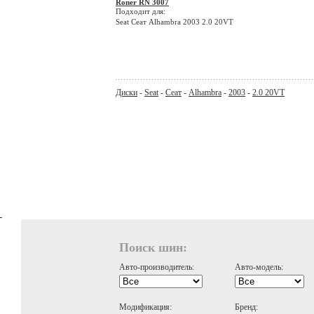
Roner RN 3007
Подходит для:
Seat Сеат Alhambra 2003 2.0 20VT
Диски
-
Seat
-
Сеат
-
Alhambra
-
2003
-
2.0 20VT
Поиск шин:
Авто-производитель:
Авто-модель:
Модификация:
Бренд: