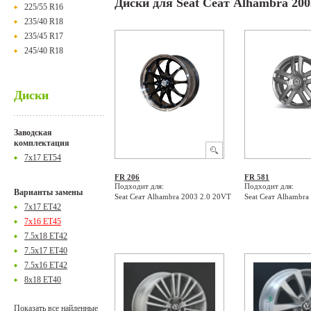
Диски для Seat Сеат Alhambra 200
225/55 R16
235/40 R18
235/45 R17
245/40 R18
Диски
Заводская
комплектация
7x17 ET54
FR 206
FR 581
Подходит для:
Подходит для:
Варианты замены
Seat Сеат Alhambra 2003 2.0 20VT
Seat Сеат Alhambra
7x17 ET42
7x16 ET45
7.5x18 ET42
7.5x17 ET40
7.5x16 ET42
8x18 ET40
Показать все найденные