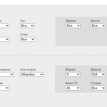
ь:
Год:
Ширина:
Высота:
Сезон:
водитель:
Авто-модель:
Ширина:
Диаметр:
ия:
Вынос ЕТ:
Ступица: