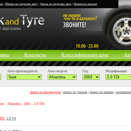
|
|
|
ки
Шины по моделям авто
Диски по моделям авто
Написать письмо
авка
Контакты
Классификация шин
Ав
Авто-производитель:
Авто-модель:
Год:
Модификация:
поиск по автомодели
|
поиск по дискам
|
поиск по шинам
|
расширен
ат - Alhambra - 2003 - 2.0 TDi
 TDi
2.8 V6