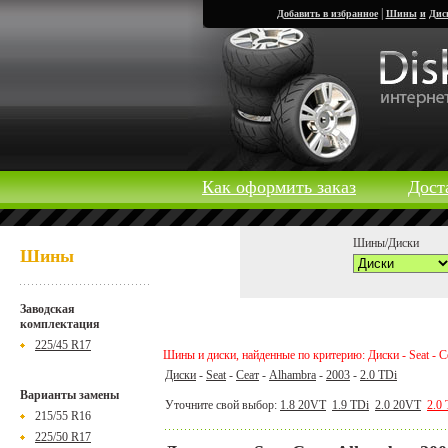
|
Добавить в избранное
Шины
и
Дис
Как оформить заказ
Дост
Шины/Диски
Шины
Заводская
комплектация
225/45 R17
Шины и диски, найденные по критерию: Диски - Seat - Се
Диски
-
Seat
-
Сеат
-
Alhambra
-
2003
-
2.0 TDi
Варианты замены
Уточните свой выбор:
1.8 20VT
1.9 TDi
2.0 20VT
2.0
215/55 R16
225/50 R17