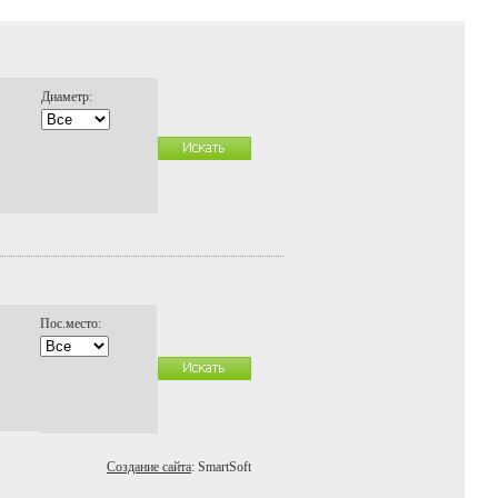
Диаметр:
Пос.место:
Создание сайта
: SmartSoft