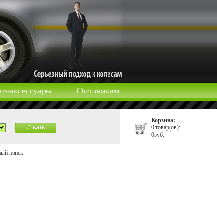
то-аксессуары
Оптовикам
Корзина:
0 товар(ов):
0руб.
ный поиск