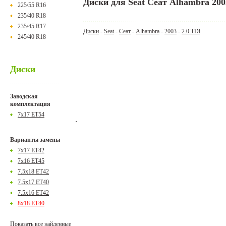
Диски для Seat Сеат Alhambra 200
225/55 R16
235/40 R18
235/45 R17
Диски
-
Seat
-
Сеат
-
Alhambra
-
2003
-
2.0 TDi
245/40 R18
Диски
Заводская
комплектация
7x17 ET54
Варианты замены
7x17 ET42
7x16 ET45
7.5x18 ET42
7.5x17 ET40
7.5x16 ET42
8x18 ET40
Показать все найденные