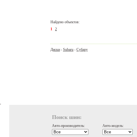
Найдено объектов:
1
2
Диски
-
Subaru
-
Субару
Поиск шин:
Авто-производитель:
Авто-модель: