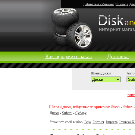
|
Добавить в избранное
Шины
и
Дис
Как оформить заказ
Доставка
Шины/Диски
Авто-
поис
Шины и диски, найденные по критерию: Диски - Subaru 
Диски
-
Subaru
-
Субару
Уточните свой выбор:
Baja
Forester
Impreza
Impreza 