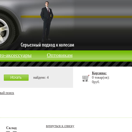
то-аксессуары
Оптовикам
Корзина:
найдено: 4
0 товар(ов):
0руб.
ный поиск
вернуться к списку
Склад