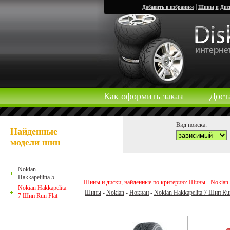
|
Добавить в избранное
Шины
и
Дис
Как оформить заказ
Дост
Вид поиска:
Найденные
модели шин
Nokian
Hakkapeliitta 5
Шины и диски, найденные по критерию: Шины - Nokian -
Nokian Hakkapelita
Шины
-
Nokian
-
Нокиан
-
Nokian Hakkapelita 7 Шип Run
7 Шип Run Flat