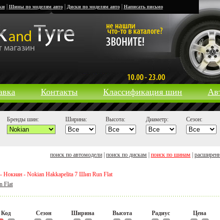
|
|
|
ки
Шины по моделям авто
Диски по моделям авто
Написать письмо
авка
Контакты
Классификация шин
Ав
Бренды шин:
Ширина:
Высота:
Диаметр:
Сезон:
поиск по автомодели
|
поиск по дискам
|
поиск по шинам
|
расширен
 Нокиан - Nokian Hakkapelita 7 Шип Run Flat
 Flat
Код
Сезон
Ширина
Высота
Радиус
Цена