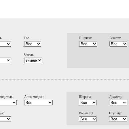
ь:
Год:
Ширина:
Высота:
Сезон:
водитель:
Авто-модель:
Ширина:
Диаметр:
ия:
Вынос ЕТ:
Ступица: