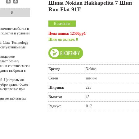
Шина Nokian Hakkapelita 7 Шип
Run Flat 91T
8
В наличии
 зимние свойства и
 полотна и условий
Цена шины: 12500руб.
Шин на складе: 8
r Claw Technology
эксплуатационные
евиданное
елает резину
ки в составе смеси
Бренд:
Nokian
редные выбросы в
Сезон:
зимние
й. Центральная
ебро делает более
Ширина:
225
а сцепление при
Высота:
45
на не забивается
Радиус:
R17