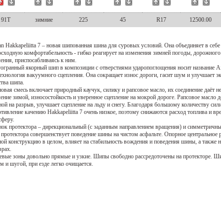
91T
зимние
225
45
R17
12500.00
n Hakkapeliitta 7 – новая шипованная шина для суровых условий. Она объединяет в себе
осходную комфортабельность - гибко реагирует на изменения зимней погоды, дорожного
ения, приспосабливаясь к ним.
огранный якорный шип в композиции с отверстиями ударопоглощения носит название Ai
технология вакуумного сцепления. Она сокращает износ дороги, гасит шум и улучшает 
ства шипа.
овая смесь включает природный каучук, силику и рапсовое масло, их соединение даёт н
ение зимой, износостойкость и уверенное сцепление на мокрой дороге. Рапсовое масло д
ой на разрыв, улучшает сцепление на льду и снегу. Благодаря большому количеству сили
тивление качению Hakkapeliitta 7 очень низкое, поэтому снижаются расход топлива и в
сферу.
нок протектора – дирекциональный (с заданным направлением вращения) и симметричны
 протектора совершенствует поведение шины на чистом асфальте. Опорное центральное р
ой конструкцию в целом, влияет на стабильность вождения и поведения шины, а также н
врах.
евые зоны довольно прямые и узкие. Шипы свободно рассредоточены на протекторе. Ши
м и шугой, при езде легко очищается.