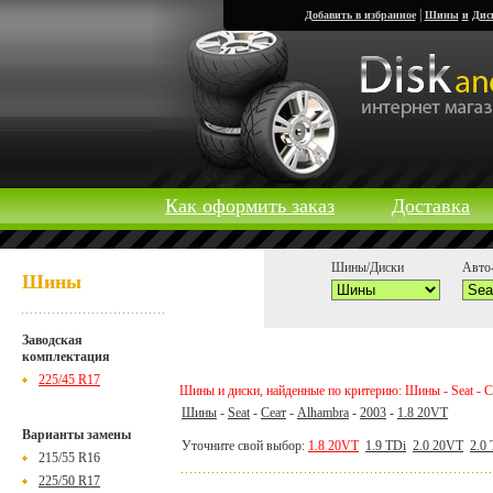
|
Добавить в избранное
Шины
и
Дис
Как оформить заказ
Доставка
Шины/Диски
Авто-
Шины
Заводская
комплектация
225/45 R17
Шины и диски, найденные по критерию: Шины - Seat - Се
Шины
-
Seat
-
Сеат
-
Alhambra
-
2003
-
1.8 20VT
Варианты замены
Уточните свой выбор:
1.8 20VT
1.9 TDi
2.0 20VT
2.0
215/55 R16
225/50 R17