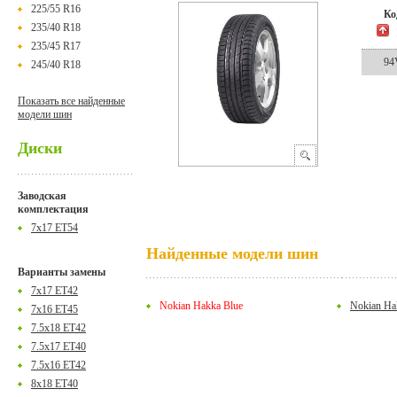
225/55 R16
К
235/40 R18
235/45 R17
94
245/40 R18
Показать все найденные
модели шин
Диски
Заводская
комплектация
7x17 ET54
Найденные модели шин
Варианты замены
7x17 ET42
Nokian Hakka Blue
Nokian Hak
7x16 ET45
7.5x18 ET42
7.5x17 ET40
7.5x16 ET42
8x18 ET40