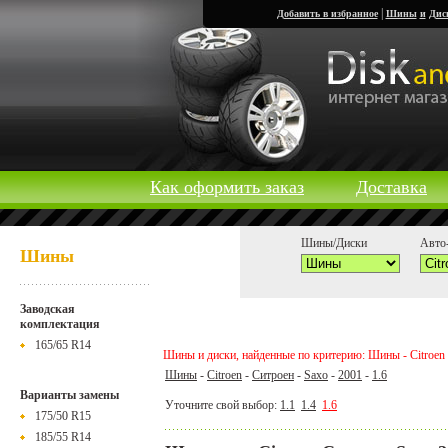
|
Добавить в избранное
Шины
и
Дис
Как оформить заказ
Доставка
Шины/Диски
Авто-
Шины
Заводская
комплектация
165/65 R14
Шины и диски, найденные по критерию: Шины - Citroen - 
Шины
-
Citroen
-
Ситроен
-
Saxo
-
2001
-
1.6
Варианты замены
Уточните свой выбор:
1.1
1.4
1.6
175/50 R15
185/55 R14