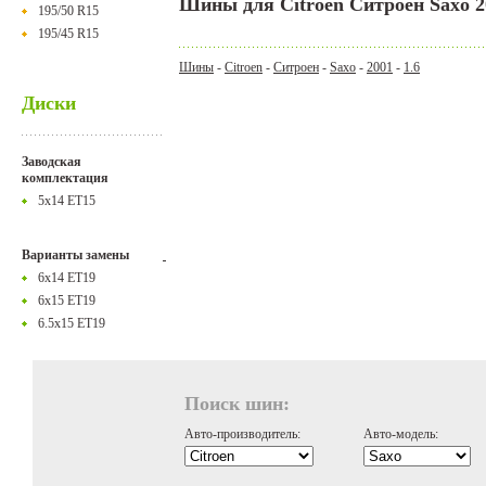
Шины для Citroen Ситроен Saxo 2
195/50 R15
195/45 R15
Шины
-
Citroen
-
Ситроен
-
Saxo
-
2001
-
1.6
Диски
Заводская
комплектация
5x14 ET15
Варианты замены
6x14 ET19
6x15 ET19
6.5x15 ET19
Поиск шин:
Авто-производитель:
Авто-модель: