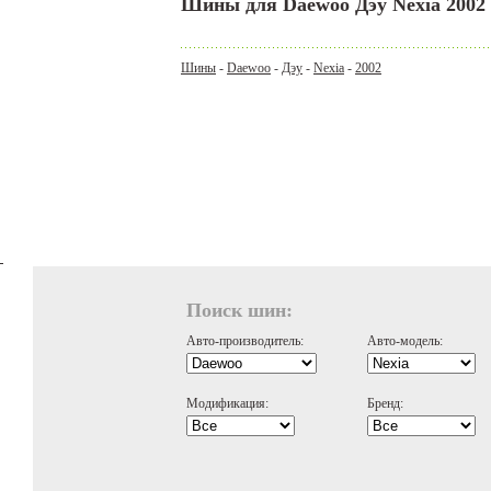
Шины для Daewoo Дэу Nexia 2002
Шины
-
Daewoo
-
Дэу
-
Nexia
-
2002
Поиск шин:
Авто-производитель:
Авто-модель:
Модификация:
Бренд: