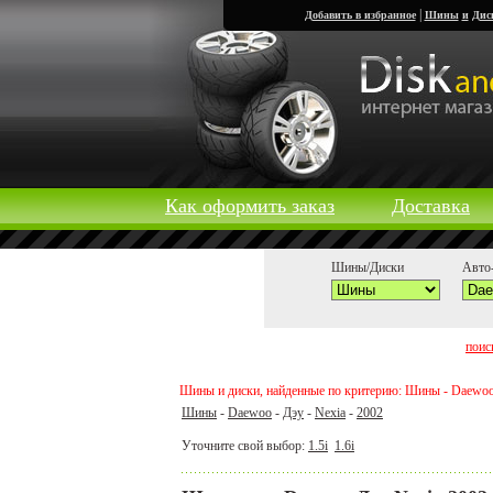
|
Добавить в избранное
Шины
и
Дис
Как оформить заказ
Доставка
Шины/Диски
Авто-
поис
Шины и диски, найденные по критерию: Шины - Daewoo -
Шины
-
Daewoo
-
Дэу
-
Nexia
-
2002
Уточните свой выбор:
1.5i
1.6i