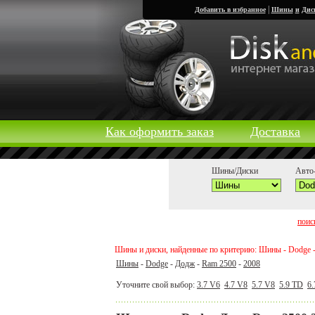
|
Добавить в избранное
Шины
и
Дис
Как оформить заказ
Доставка
Шины/Диски
Авто-
поис
Шины и диски, найденные по критерию: Шины - Dodge -
Шины
-
Dodge
-
Додж
-
Ram 2500
-
2008
Уточните свой выбор:
3.7 V6
4.7 V8
5.7 V8
5.9 TD
6