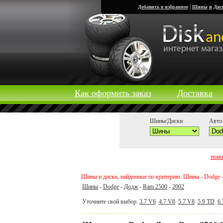
|
Добавить в избранное
Шины
и
Дис
Как оформить заказ
Доставка
Шины/Диски
Авто-
поис
Шины и диски, найденные по критерию: Шины - Dodge -
Шины
-
Dodge
-
Додж
-
Ram 2500
-
2002
Уточните свой выбор:
3.7 V6
4.7 V8
5.7 V8
5.9 TD
6