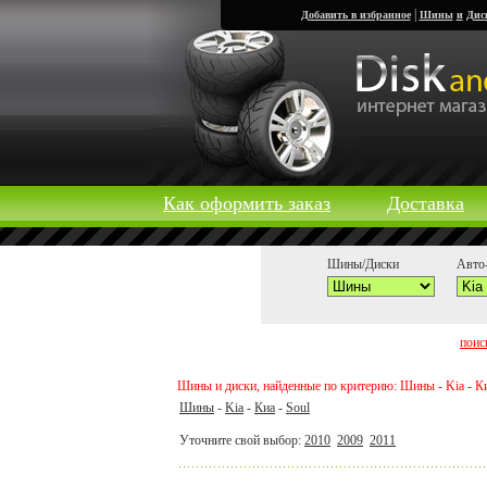
|
Добавить в избранное
Шины
и
Дис
Как оформить заказ
Доставка
Шины/Диски
Авто-
поис
Шины и диски, найденные по критерию: Шины - Kia - Ки
Шины
-
Kia
-
Киа
-
Soul
Уточните свой выбор:
2010
2009
2011