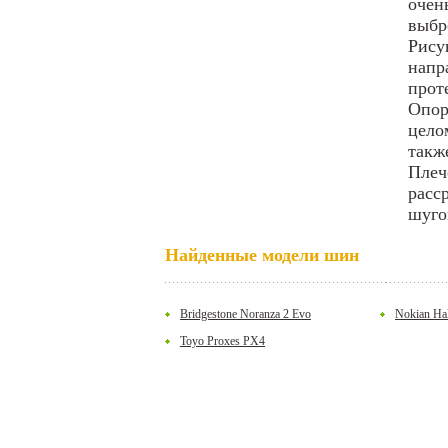
очен
выбр
Рису
напр
прот
Опор
цело
такж
Плеч
расс
шуго
Найденные модели шин
Bridgestone Noranza 2 Evo
Nokian Ha
Toyo Proxes PX4