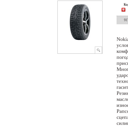
К
91
Noki
усло
комф
пого
прис
Мног
удар
техн
гаси
Рези
масл
изно
Рапс
сцеп
сили