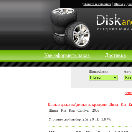
|
Добавить в избранное
Шины
и
Дис
Как оформить заказ
Доставка
Шины/Диски
Авто-
поис
Шины и диски, найденные по критерию: Шины - Kia - Киа
Шины
-
Kia
-
Киа
-
Carnival
-
2003
Уточните свой выбор:
2.5i
2.9 TD
3.8 V6