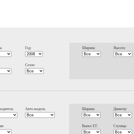
ь:
Год:
Ширина:
Высота:
Сезон:
водитель:
Авто-модель:
Ширина:
Диаметр:
ия:
Вынос ЕТ:
Ступица: