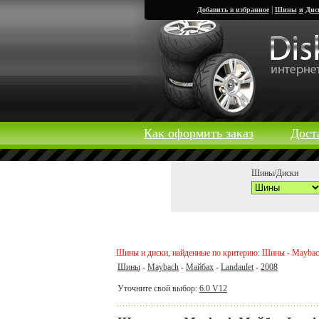
|
Добавить в избранное
Шины
и
Дис
Как оформить заказ
Дост
Шины/Диски
Шины и диски, найденные по критерию: Шины - Maybach 
Шины
-
Maybach
-
Майбах
-
Landaulet
-
2008
Уточните свой выбор:
6.0 V12