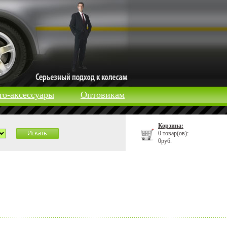
то-аксессуары
Оптовикам
Корзина:
0 товар(ов):
0руб.