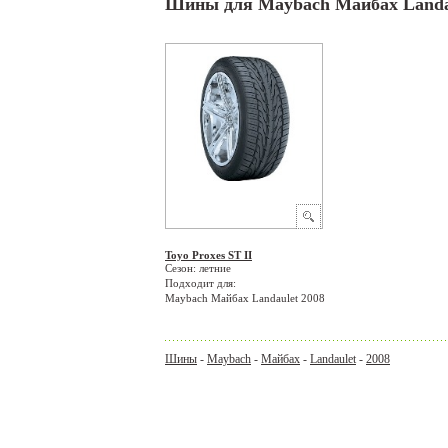
Шины для Maybach Майбах Landau
Toyo Proxes ST II
Сезон: летние
Подходит для:
Maybach Майбах Landaulet 2008
Шины
-
Maybach
-
Майбах
-
Landaulet
-
2008