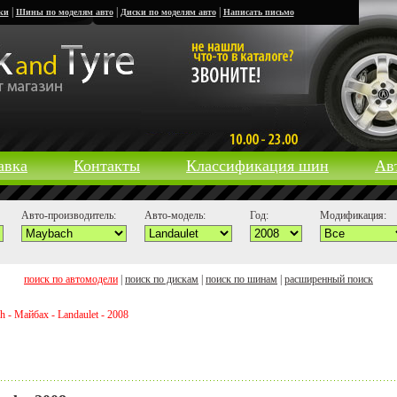
|
|
|
ки
Шины по моделям авто
Диски по моделям авто
Написать письмо
авка
Контакты
Классификация шин
Ав
Авто-производитель:
Авто-модель:
Год:
Модификация:
поиск по автомодели
|
поиск по дискам
|
поиск по шинам
|
расширенный поиск
- Майбах - Landaulet - 2008