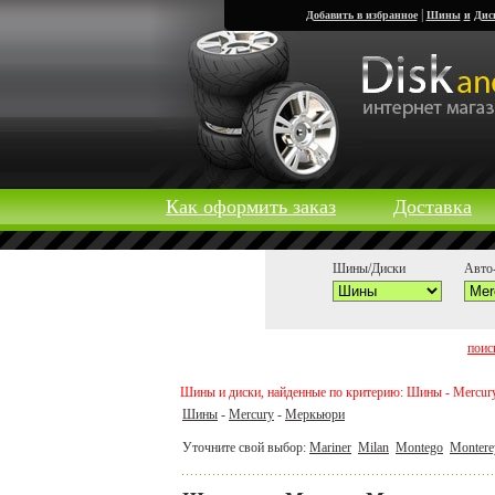
|
Добавить в избранное
Шины
и
Дис
Как оформить заказ
Доставка
Шины/Диски
Авто-
поис
Шины и диски, найденные по критерию: Шины - Mercur
Шины
-
Mercury
-
Меркьюри
Уточните свой выбор:
Mariner
Milan
Montego
Montere