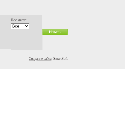
Пос.место:
Создание сайта
: SmartSoft