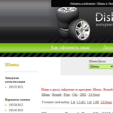
|
Добавить в избранное
Шины
и
Дис
Как оформить заказ
Дост
Шины/Диски
Шины
Заводская
комплектация
185/55 R15
Шины и диски, найденные по критерию: Шины - Renault - Р
Шины
-
Renault
-
Рено
-
Clio
-
2002
-
2.0 Sport
Варианты замены
Уточните свой выбор:
1.4i
1.5 dCi
1.6i
1.9D
2.0 Sport
195/50 R15
195/45 R16