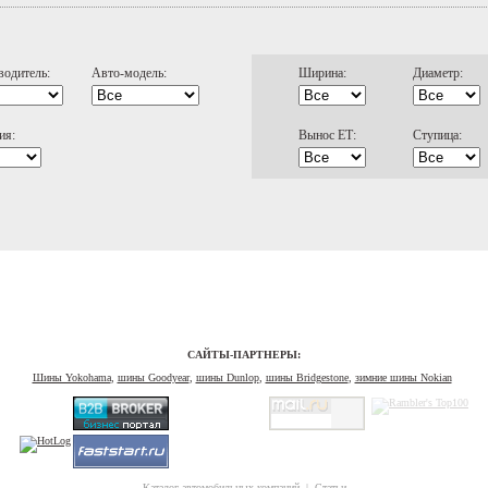
водитель:
Авто-модель:
Ширина:
Диаметр:
ия:
Вынос ЕТ:
Ступица:
САЙТЫ-ПАРТНЕРЫ:
Шины Yokohama
,
шины Goodyear
,
шины Dunlop
,
шины Bridgestone
,
зимние шины Nokian
Каталог автомобильных компаний
|
Статьи