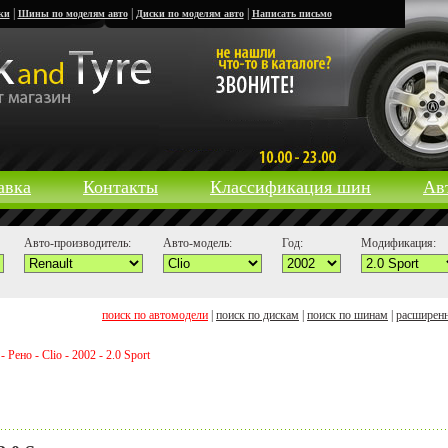
|
|
|
ки
Шины по моделям авто
Диски по моделям авто
Написать письмо
авка
Контакты
Классификация шин
Ав
Авто-производитель:
Авто-модель:
Год:
Модификация:
поиск по автомодели
|
поиск по дискам
|
поиск по шинам
|
расширен
ено - Clio - 2002 - 2.0 Sport