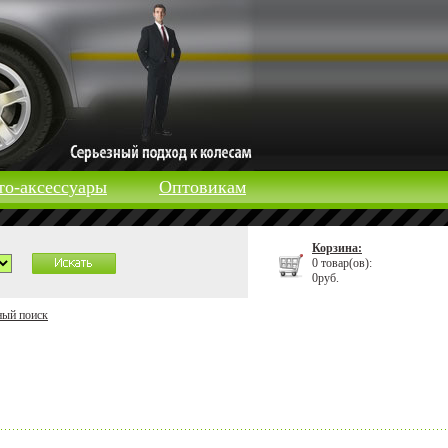
то-аксессуары
Оптовикам
Корзина:
0 товар(ов):
0руб.
ный поиск