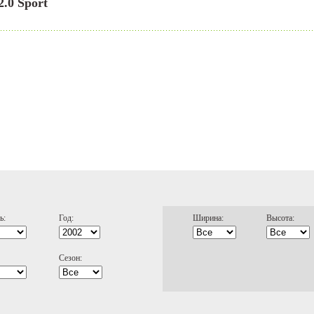
.0 Sport
ь:
Год:
Ширина:
Высота:
Сезон: