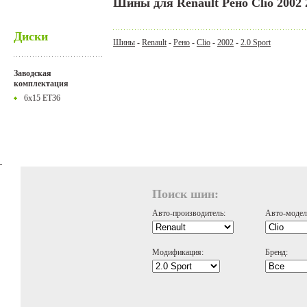
Шины для Renault Рено Clio 2002 2
Диски
Шины
-
Renault
-
Рено
-
Clio
-
2002
-
2.0 Sport
Заводская
комплектация
6x15 ET36
Поиск шин:
Авто-производитель:
Авто-модел
Модификация:
Бренд: