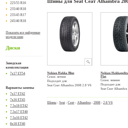
Шины для Seat Сеат Alhambra 200
225/55 R16
235/40 R18
235/45 R17
245/40 R18
Показать все найденные
модели шин
Диски
Заводская
комплектация
Nokian Hakka Blue
Nokian Hakkapelit
7x17 ET54
Flat
Сезон: летние
Сезон: зимние
Подходит для:
Подходит для:
Seat Сеат Alhambra 2008 2.8 V6
Варианты замены
Seat Сеат Alhambra
7x17 ET42
7x16 ET45
Шины
-
Seat
-
Сеат
-
Alhambra
-
2008
-
2.8 V6
7.5x18 ET42
7.5x17 ET40
7.5x16 ET42
8x18 ET40