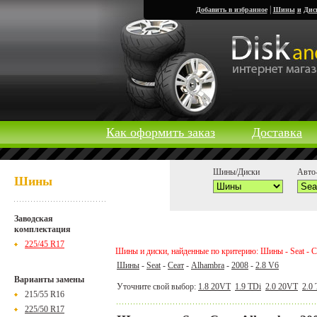
|
Добавить в избранное
Шины
и
Дис
Как оформить заказ
Доставка
Шины/Диски
Авто-
Шины
Заводская
комплектация
225/45 R17
Шины и диски, найденные по критерию: Шины - Seat - Се
Шины
-
Seat
-
Сеат
-
Alhambra
-
2008
-
2.8 V6
Варианты замены
Уточните свой выбор:
1.8 20VT
1.9 TDi
2.0 20VT
2.0
215/55 R16
225/50 R17