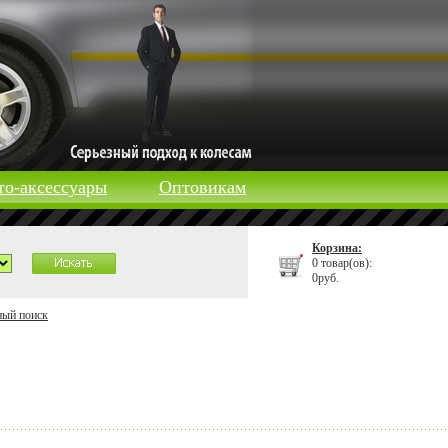
то-аксессуары
Оптовикам
Корзина:
0 товар(ов):
0руб.
ный поиск