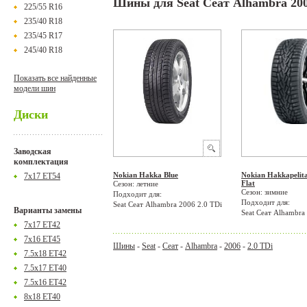
Шины для Seat Сеат Alhambra 200
225/55 R16
235/40 R18
235/45 R17
245/40 R18
Показать все найденные
модели шин
Диски
Заводская
комплектация
Nokian Hakka Blue
Nokian Hakkapelit
7x17 ET54
Flat
Сезон: летние
Сезон: зимние
Подходит для:
Подходит для:
Seat Сеат Alhambra 2006 2.0 TDi
Варианты замены
Seat Сеат Alhambra
7x17 ET42
7x16 ET45
Шины
-
Seat
-
Сеат
-
Alhambra
-
2006
-
2.0 TDi
7.5x18 ET42
7.5x17 ET40
7.5x16 ET42
8x18 ET40