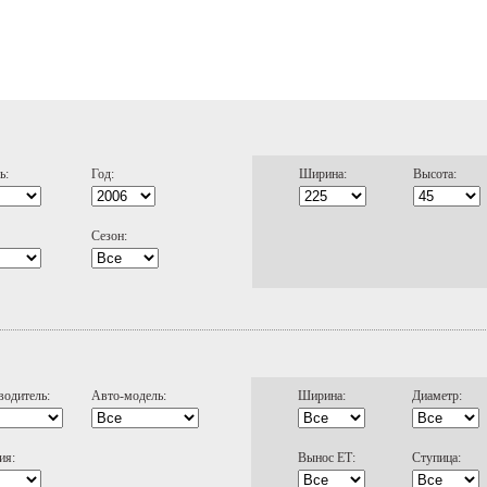
ь:
Год:
Ширина:
Высота:
Сезон:
водитель:
Авто-модель:
Ширина:
Диаметр:
ия:
Вынос ЕТ:
Ступица: