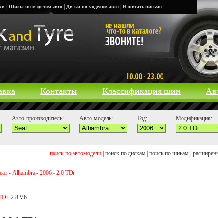
|
|
|
ки
Шины по моделям авто
Диски по моделям авто
Написать письмо
авка
Контакты
Классификация шин
Ав
Авто-производитель:
Авто-модель:
Год:
Модификация:
поиск по автомодели
|
поиск по дискам
|
поиск по шинам
|
расширен
т - Alhambra - 2006 - 2.0 TDi
 TDi
2.8 V6