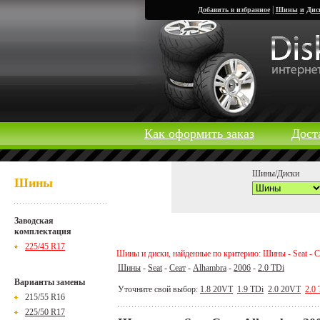
|
Добавить в избранное
Шины
и
Дис
Как оформить заказ
Дост
Шины/Диски
Шины
Заводская
комплектация
225/45 R17
Шины и диски, найденные по критерию: Шины - Seat - Сеа
Шины
-
Seat
-
Сеат
-
Alhambra
-
2006
-
2.0 TDi
Варианты замены
Уточните свой выбор:
1.8 20VT
1.9 TDi
2.0 20VT
2.0
215/55 R16
225/50 R17