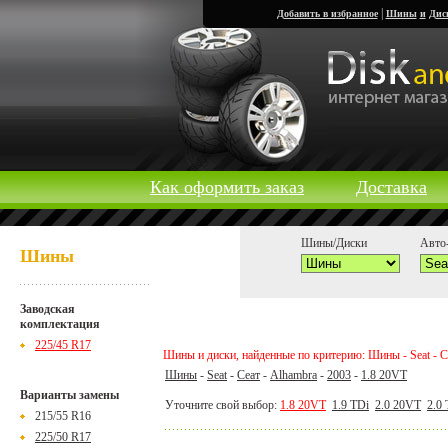
|
Добавить в избранное
Шины
и
Дис
Как оформить заказ
Доставка
Шины/Диски
Авто-
Шины
Заводская
комплектация
225/45 R17
Шины и диски, найденные по критерию: Шины - Seat - Се
Шины
-
Seat
-
Сеат
-
Alhambra
-
2003
-
1.8 20VT
Варианты замены
Уточните свой выбор:
1.8 20VT
1.9 TDi
2.0 20VT
2.0
215/55 R16
225/50 R17