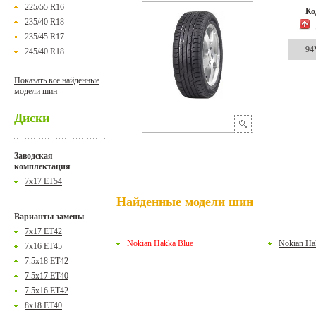
225/55 R16
К
235/40 R18
235/45 R17
94
245/40 R18
Показать все найденные
модели шин
Диски
Заводская
комплектация
7x17 ET54
Найденные модели шин
Варианты замены
7x17 ET42
Nokian Hakka Blue
Nokian Hak
7x16 ET45
7.5x18 ET42
7.5x17 ET40
7.5x16 ET42
8x18 ET40